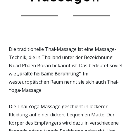
Die traditionelle Thai-Massage ist eine Massage-
Technik, die in Thailand unter der Bezeichnung
Nuad Phaen Boran bekannt ist. Das bedeutet soviel
wie
„uralte heilsame Berührung“
. Im
westeuropäischen Raum nennt sie sich auch Thai-
Yoga-Massage.
Die Thai Yoga Massage geschieht in lockerer
Kleidung auf einer dicken, bequemen Matte. Der
Körper des Empfängers wird dazu in verschiedene