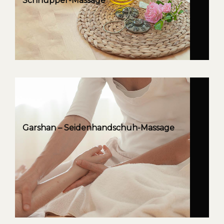
Schnupper-Massage
Garshan – Seidenhandschuh-Massage