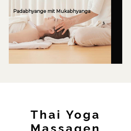
Padabhyange mit Mukabhyanga
Thai Yoga
Massagen