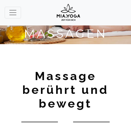
MASSAGEN
Massage
berührt und
bewegt