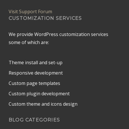
Visit Support Forum
CUSTOMIZATION SERVICES
We provide WordPress customization services
some of which are:
Theme install and set-up
Responsive development
Custom page templates
Custom plugin development
Custom theme and icons design
BLOG CATEGORIES